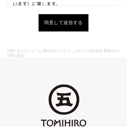
います）に属します。
免責事項
当社がウェブサイトに掲載しております情報
は、予告なく変更または中止させていただく場
合がございます。掲載しております情報はいか
お問い合わせフォーム | 株式会社とみひろ｜山形で1578年創業 着物SPAの
なる保証をするものではございません。情報の
挑戦と創造
掲載にあたりまして細心の注意を払っておりま
すが、当社のウェブサイトをご利用いただいた
ことによる損害については、当社は一切の責任
を負いかねます。
著作権について
個人的な利用を目的とした利用などの著作権法
により認められた場合を除き、当社または現著