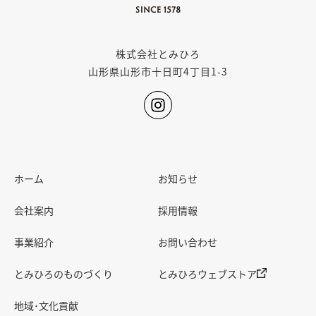
作者の許諾を得ることなく、コンテンツを複
製、公衆送信、改変、削除、ウェブサイトへの
転載などの著作権法により禁止されている行為
株式会社とみひろ
を行う場合には、事前に当社にご連絡の上、許
山形県山形市十日町4丁目1-3
諾を得ていただきますようお願い致します。
なお、肖像権、第三者の著作物・商標物等が含
まれている場合には、当社にて判断の上、ご利
用をお断りさせていただく場合がございます。
ホーム
お知らせ
会社案内
採用情報
事業紹介
お問い合わせ
とみひろのものづくり
とみひろウェブストア
地域･文化貢献