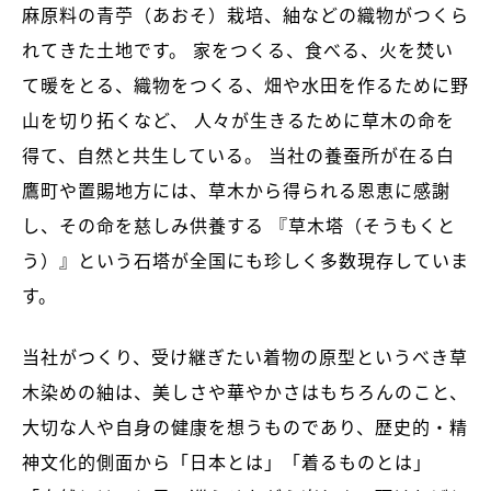
麻原料の青苧（あおそ）栽培、紬などの織物がつくら
れてきた土地です。
家をつくる、食べる、火を焚い
て暖をとる、織物をつくる、畑や水田を作るために野
山を切り拓くなど、
人々が生きるために草木の命を
得て、自然と共生している。
当社の養蚕所が在る白
鷹町や置賜地方には、草木から得られる恩恵に感謝
し、その命を慈しみ供養する
『草木塔（そうもくと
う）』という石塔が全国にも珍しく多数現存していま
す。
当社がつくり、受け継ぎたい着物の原型というべき草
木染めの紬は、美しさや華やかさはもちろんのこと、
大切な人や自身の健康を想うものであり、歴史的・精
神文化的側面から「日本とは」「着るものとは」