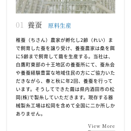
養蚕
原料生産
稚蚕（ちさん）農家が孵化し2齢（れい）ま
で飼育した蚕を譲り受け、養蚕農家は桑を餌
に5齢まで飼育して繭を生産する。当社は、
白鷹町東部の十王地区の養蚕所にて、蚕糸会
や養蚕経験豊富な地域住民の方にご協力いた
だきながら、春と秋に年2回、養蚕を行って
います。そうしてできた繭は県内酒田市の松
岡(株)で製糸していただきます。現存する器
械製糸工場は松岡を含めて全国に二か所しか
ありません。
View More